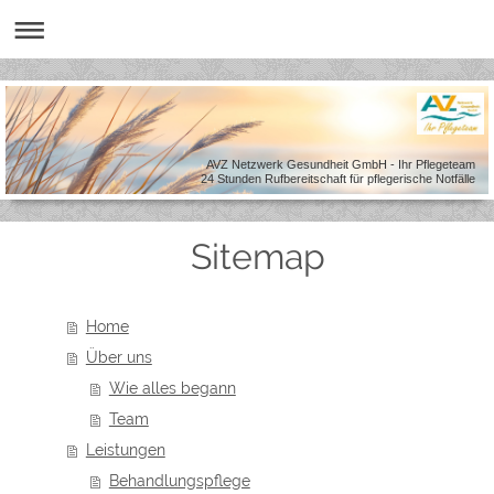
AVZ Netzwerk Gesundheit GmbH - Ihr Pflegeteam
24 Stunden Rufbereitschaft für pflegerische Notfälle
Sitemap
Home
Über uns
Wie alles begann
Team
Leistungen
Behandlungspflege