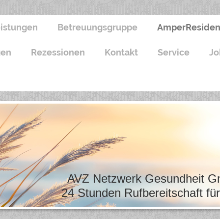
istungen
Betreuungsgruppe
AmperResiden
gen
Rezessionen
Kontakt
Service
Jo
AVZ Netzwerk Gesundheit Gm
24 Stunden Rufbereitschaft für