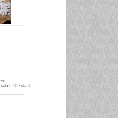
nern
chrift 2G + statt)