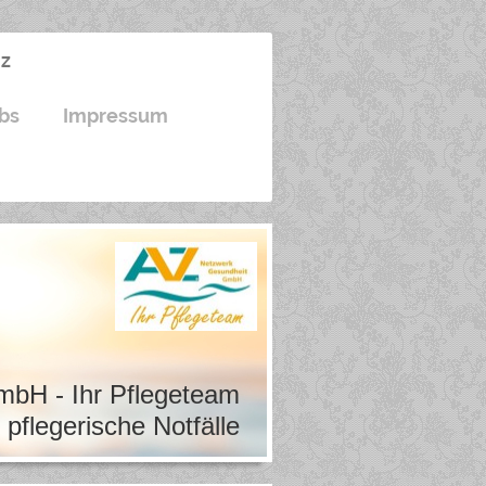
z
bs
Impressum
bH - Ihr Pflegeteam
 pflegerische Notfälle